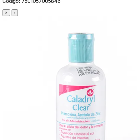
Código:
7501057005848
×
‹