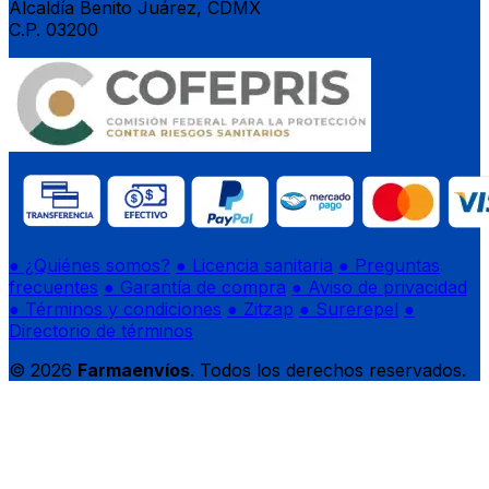
Alcaldía Benito Juárez, CDMX
C.P. 03200
● ¿Quiénes somos?
● Licencia sanitaria
● Preguntas
frecuentes
● Garantía de compra
● Aviso de privacidad
● Términos y condiciones
● Zitzap
● Surerepel
●
Directorio de términos
© 2026
Farmaenvíos
. Todos los derechos reservados.