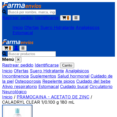
Rastrear pedido
Identificarse
0
Inicio
Ofertas
Suero Hidratante
Analgésicos
Estomacal
0
Menú
Rastrear pedido
Identificarse
Carrito
Inicio
Ofertas
Suero Hidratante
Analgésicos
Incontinencia
Suplementos
Salud hormonal
Cuidado de
la piel
Osteoporosis
Repelente piojos
Cuidado del bebe
Alivio respiratorio
Estomacal
Cuidado bucal
Circulatorio
Neurológico
Inicio
/
PRAMOCAINA - ACETATO DE ZINC
/
CALADRYL CLEAR 1/0.100 g 180 mL