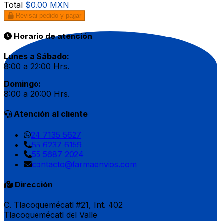
Total
$0.00 MXN
Revisar pedido y pagar
Horario de atención
Lunes a Sábado:
8:00 a 22:00 Hrs.
Domingo:
8:00 a 20:00 Hrs.
Atención al cliente
24 7135 5627
55 6237 6159
55 5687 2024
contacto@farmaenvios.com
Dirección
C. Tlacoquemécatl #21, Int. 402
Tlacoquemécatl del Valle