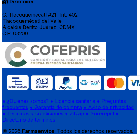
Dirección
C. Tlacoquemécatl #21, Int. 402
Tlacoquemécatl del Valle
Alcaldía Benito Juárez, CDMX
C.P. 03200
● ¿Quiénes somos?
● Licencia sanitaria
● Preguntas
frecuentes
● Garantía de compra
● Aviso de privacidad
● Términos y condiciones
● Zitzap
● Surerepel
●
Directorio de términos
© 2026
Farmaenvíos
. Todos los derechos reservados.