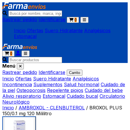
Rastrear pedido
Identificarse
0
Inicio
Ofertas
Suero Hidratante
Analgésicos
Estomacal
0
Menú
Rastrear pedido
Identificarse
Carrito
Inicio
Ofertas
Suero Hidratante
Analgésicos
Incontinencia
Suplementos
Salud hormonal
Cuidado de
la piel
Osteoporosis
Repelente piojos
Cuidado del bebe
Alivio respiratorio
Estomacal
Cuidado bucal
Circulatorio
Neurológico
Inicio
/
AMBROXOL - CLENBUTEROL
/
BROXOL PLUS
150/0.1 mg 120 Mililitro