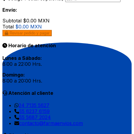
Envío:
Subtotal
$0.00 MXN
Total
$0.00 MXN
Revisar pedido y pagar
Horario de atención
Lunes a Sábado:
8:00 a 22:00 Hrs.
Domingo:
8:00 a 20:00 Hrs.
Atención al cliente
24 7135 5627
55 6237 6159
55 5687 2024
contacto@farmaenvios.com