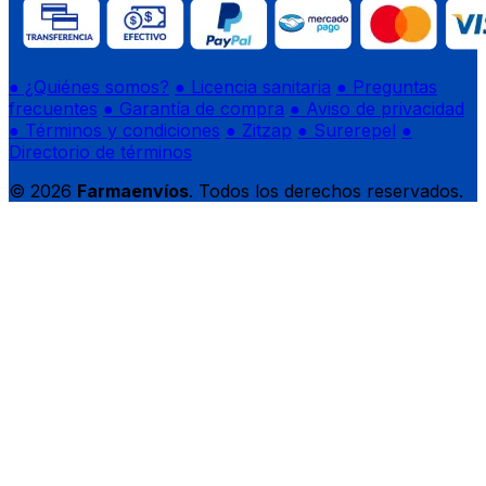
● ¿Quiénes somos?
● Licencia sanitaria
● Preguntas
frecuentes
● Garantía de compra
● Aviso de privacidad
● Términos y condiciones
● Zitzap
● Surerepel
●
Directorio de términos
© 2026
Farmaenvíos
. Todos los derechos reservados.