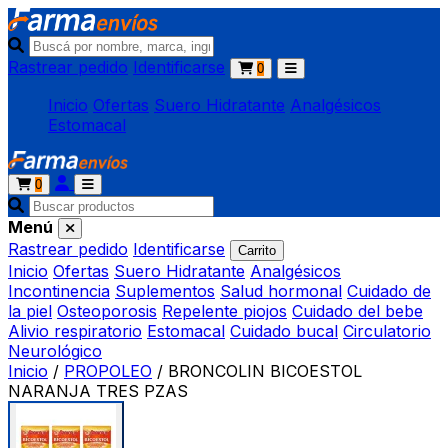
Rastrear pedido
Identificarse
0
Inicio
Ofertas
Suero Hidratante
Analgésicos
Estomacal
0
Menú
Rastrear pedido
Identificarse
Carrito
Inicio
Ofertas
Suero Hidratante
Analgésicos
Incontinencia
Suplementos
Salud hormonal
Cuidado de
la piel
Osteoporosis
Repelente piojos
Cuidado del bebe
Alivio respiratorio
Estomacal
Cuidado bucal
Circulatorio
Neurológico
Inicio
/
PROPOLEO
/
BRONCOLIN BICOESTOL
NARANJA TRES PZAS