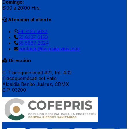
Domingo:
8:00 a 20:00 Hrs.
Atención al cliente
24 7135 5627
55 6237 6159
55 5687 2024
contacto@farmaenvios.com
Dirección
C. Tlacoquemécatl #21, Int. 402
Tlacoquemécatl del Valle
Alcaldía Benito Juárez, CDMX
C.P. 03200