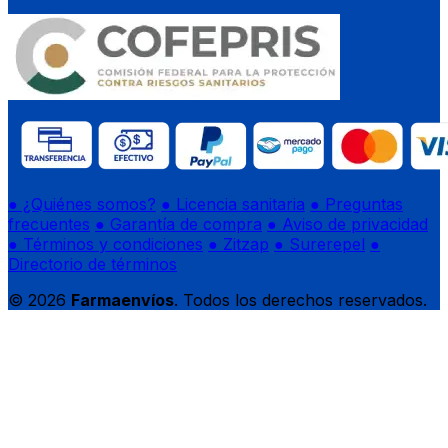
● ¿Quiénes somos?
● Licencia sanitaria
● Preguntas
frecuentes
● Garantía de compra
● Aviso de privacidad
● Términos y condiciones
● Zitzap
● Surerepel
●
Directorio de términos
© 2026
Farmaenvíos
. Todos los derechos reservados.