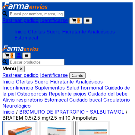
Rastrear pedido
Identificarse
0
Inicio
Ofertas
Suero Hidratante
Analgésicos
Estomacal
0
Menú
Rastrear pedido
Identificarse
Carrito
Inicio
Ofertas
Suero Hidratante
Analgésicos
Incontinencia
Suplementos
Salud hormonal
Cuidado de
la piel
Osteoporosis
Repelente piojos
Cuidado del bebe
Alivio respiratorio
Estomacal
Cuidado bucal
Circulatorio
Neurológico
Inicio
/
BROMURO DE IPRATROPIO - SALBUTAMOL
/
BRATEM 0.5/2.5 mg/2.5 ml 10 Ampolletas