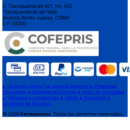
C. Tlacoquemécatl #21, Int. 402
Tlacoquemécatl del Valle
Alcaldía Benito Juárez, CDMX
C.P. 03200
● ¿Quiénes somos?
● Licencia sanitaria
● Preguntas
frecuentes
● Garantía de compra
● Aviso de privacidad
● Términos y condiciones
● Zitzap
● Surerepel
●
Directorio de términos
© 2026
Farmaenvíos
. Todos los derechos reservados.