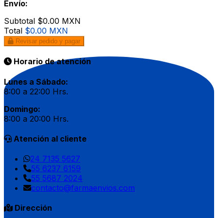
Envío:
Subtotal
$0.00 MXN
Total
$0.00 MXN
Revisar pedido y pagar
Horario de atención
Lunes a Sábado:
8:00 a 22:00 Hrs.
Domingo:
8:00 a 20:00 Hrs.
Atención al cliente
24 7135 5627
55 6237 6159
55 5687 2024
contacto@farmaenvios.com
Dirección