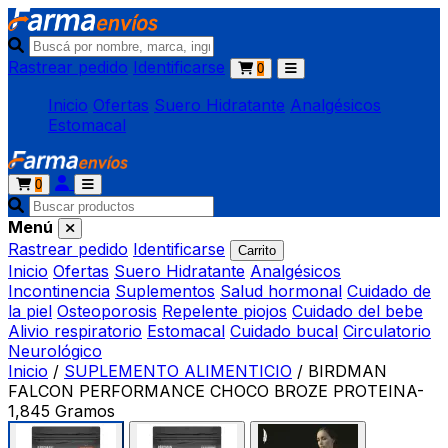
Rastrear pedido
Identificarse
0
Inicio
Ofertas
Suero Hidratante
Analgésicos
Estomacal
0
Menú
Rastrear pedido
Identificarse
Carrito
Inicio
Ofertas
Suero Hidratante
Analgésicos
Incontinencia
Suplementos
Salud hormonal
Cuidado de
la piel
Osteoporosis
Repelente piojos
Cuidado del bebe
Alivio respiratorio
Estomacal
Cuidado bucal
Circulatorio
Neurológico
Inicio
/
SUPLEMENTO ALIMENTICIO
/
BIRDMAN
FALCON PERFORMANCE CHOCO BROZE PROTEINA-
1,845 Gramos