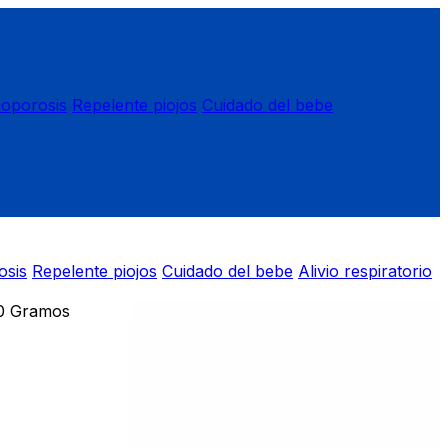
eoporosis
Repelente piojos
Cuidado del bebe
osis
Repelente piojos
Cuidado del bebe
Alivio respiratorio
 Gramos