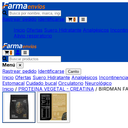
Rastrear pedido
Identificarse
0
Inicio
Ofertas
Suero Hidratante
Analgésicos
Inconti
Alivio respiratorio
0
Menú
Rastrear pedido
Identificarse
Carrito
Inicio
Ofertas
Suero Hidratante
Analgésicos
Incontinencia
Estomacal
Cuidado bucal
Circulatorio
Neurológico
Inicio
/
PROTEINA VEGETAL - CREATINA
/
BIRDMAN FA