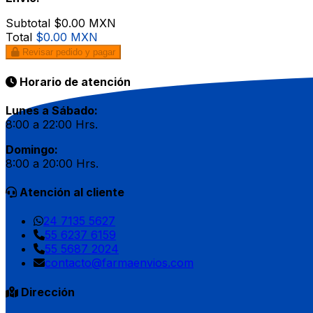
Subtotal
$0.00 MXN
Total
$0.00 MXN
Revisar pedido y pagar
Horario de atención
Lunes a Sábado:
8:00 a 22:00 Hrs.
Domingo:
8:00 a 20:00 Hrs.
Atención al cliente
24 7135 5627
55 6237 6159
55 5687 2024
contacto@farmaenvios.com
Dirección