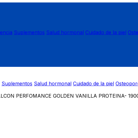
nencia
Suplementos
Salud hormonal
Cuidado de la piel
Ost
Suplementos
Salud hormonal
Cuidado de la piel
Osteopor
LCON PERFOMANCE GOLDEN VANILLA PROTEINA- 1900