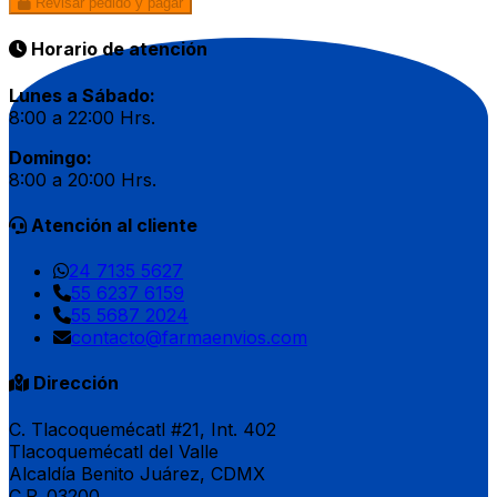
Revisar pedido y pagar
Horario de atención
Lunes a Sábado:
8:00 a 22:00 Hrs.
Domingo:
8:00 a 20:00 Hrs.
Atención al cliente
24 7135 5627
55 6237 6159
55 5687 2024
contacto@farmaenvios.com
Dirección
C. Tlacoquemécatl #21, Int. 402
Tlacoquemécatl del Valle
Alcaldía Benito Juárez, CDMX
C.P. 03200