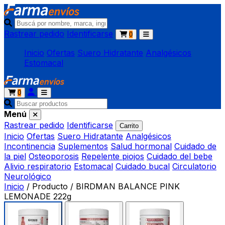
Rastrear pedido
Identificarse
0
Inicio
Ofertas
Suero Hidratante
Analgésicos
Estomacal
0
Menú
Rastrear pedido
Identificarse
Carrito
Inicio
Ofertas
Suero Hidratante
Analgésicos
Incontinencia
Suplementos
Salud hormonal
Cuidado de
la piel
Osteoporosis
Repelente piojos
Cuidado del bebe
Alivio respiratorio
Estomacal
Cuidado bucal
Circulatorio
Neurológico
Inicio
/
Producto
/
BIRDMAN BALANCE PINK
LEMONADE 222g