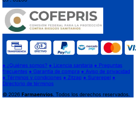
● ¿Quiénes somos?
● Licencia sanitaria
● Preguntas
frecuentes
● Garantía de compra
● Aviso de privacidad
● Términos y condiciones
● Zitzap
● Surerepel
●
Directorio de términos
© 2026
Farmaenvíos
. Todos los derechos reservados.