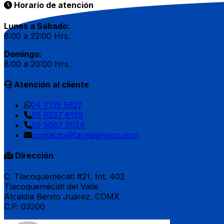
Horario de atención
Lunes a Sábado:
8:00 a 22:00 Hrs.
Domingo:
8:00 a 20:00 Hrs.
Atención al cliente
24 7135 5627
55 6237 6159
55 5687 2024
contacto@farmaenvios.com
Dirección
C. Tlacoquemécatl #21, Int. 402
Tlacoquemécatl del Valle
Alcaldía Benito Juárez, CDMX
C.P. 03200