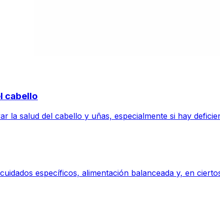
l cabello
r la salud del cabello y uñas, especialmente si hay defici
 cuidados específicos, alimentación balanceada y, en cier