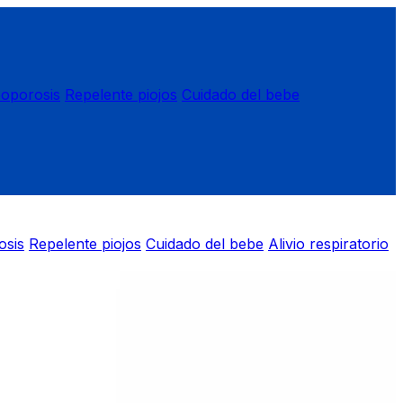
eoporosis
Repelente piojos
Cuidado del bebe
osis
Repelente piojos
Cuidado del bebe
Alivio respiratorio