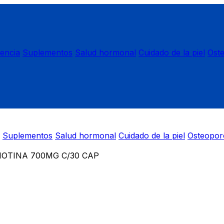
nencia
Suplementos
Salud hormonal
Cuidado de la piel
Ost
Suplementos
Salud hormonal
Cuidado de la piel
Osteopor
IOTINA 700MG C/30 CAP