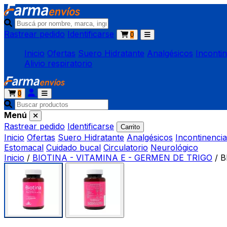
Rastrear pedido
Identificarse
0
Inicio
Ofertas
Suero Hidratante
Analgésicos
Inconti
Alivio respiratorio
0
Menú
Rastrear pedido
Identificarse
Carrito
Inicio
Ofertas
Suero Hidratante
Analgésicos
Incontinencia
Estomacal
Cuidado bucal
Circulatorio
Neurológico
Inicio
/
BIOTINA - VITAMINA E - GERMEN DE TRIGO
/
B