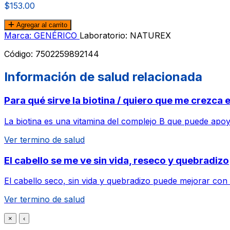
$153.00
Agregar al carrito
Marca: GENÉRICO
Laboratorio: NATUREX
Código:
7502259892144
Información de salud relacionada
Para qué sirve la biotina / quiero que me crezca e
La biotina es una vitamina del complejo B que puede apoya
Ver termino de salud
El cabello se me ve sin vida, reseco y quebradizo
El cabello seco, sin vida y quebradizo puede mejorar con
Ver termino de salud
×
‹