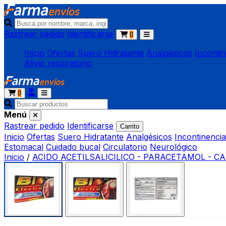
Rastrear pedido
Identificarse
0
Inicio
Ofertas
Suero Hidratante
Analgésicos
Inconti
Alivio respiratorio
0
Menú
Rastrear pedido
Identificarse
Carrito
Inicio
Ofertas
Suero Hidratante
Analgésicos
Incontinencia
Estomacal
Cuidado bucal
Circulatorio
Neurológico
Inicio
/
ACIDO ACETILSALICILICO - PARACETAMOL - C