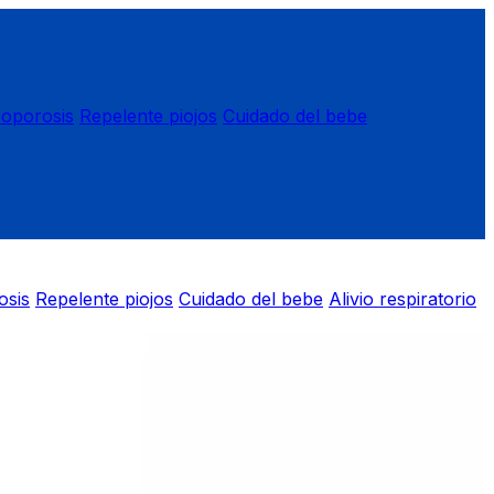
eoporosis
Repelente piojos
Cuidado del bebe
osis
Repelente piojos
Cuidado del bebe
Alivio respiratorio