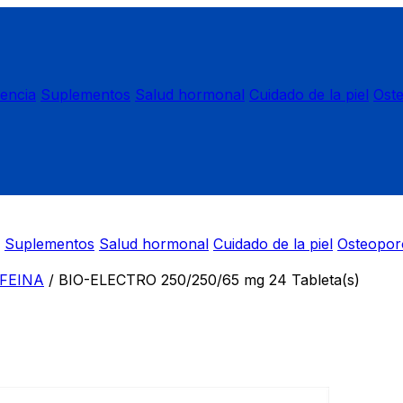
nencia
Suplementos
Salud hormonal
Cuidado de la piel
Ost
Suplementos
Salud hormonal
Cuidado de la piel
Osteopor
AFEINA
/
BIO-ELECTRO 250/250/65 mg 24 Tableta(s)