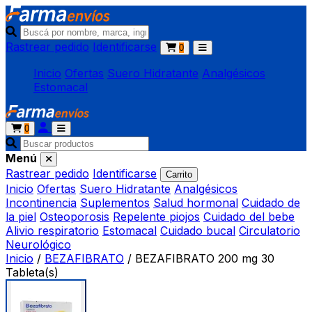
Rastrear pedido
Identificarse
0
Inicio
Ofertas
Suero Hidratante
Analgésicos
Estomacal
0
Menú
Rastrear pedido
Identificarse
Carrito
Inicio
Ofertas
Suero Hidratante
Analgésicos
Incontinencia
Suplementos
Salud hormonal
Cuidado de
la piel
Osteoporosis
Repelente piojos
Cuidado del bebe
Alivio respiratorio
Estomacal
Cuidado bucal
Circulatorio
Neurológico
Inicio
/
BEZAFIBRATO
/
BEZAFIBRATO 200 mg 30
Tableta(s)