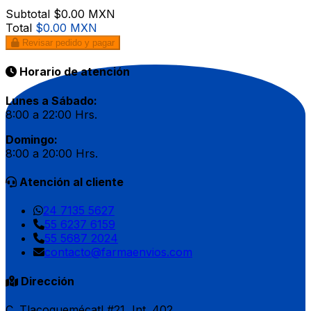
Subtotal
$0.00 MXN
Total
$0.00 MXN
Revisar pedido y pagar
Horario de atención
Lunes a Sábado:
8:00 a 22:00 Hrs.
Domingo:
8:00 a 20:00 Hrs.
Atención al cliente
24 7135 5627
55 6237 6159
55 5687 2024
contacto@farmaenvios.com
Dirección
C. Tlacoquemécatl #21, Int. 402