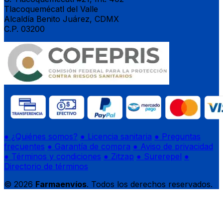
Tlacoquemécatl del Valle
Alcaldía Benito Juárez, CDMX
C.P. 03200
● ¿Quiénes somos?
● Licencia sanitaria
● Preguntas
frecuentes
● Garantía de compra
● Aviso de privacidad
● Términos y condiciones
● Zitzap
● Surerepel
●
Directorio de términos
© 2026
Farmaenvíos
. Todos los derechos reservados.