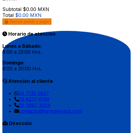
Subtotal
$0.00 MXN
Total
$0.00 MXN
Revisar pedido y pagar
Horario de atención
Lunes a Sábado:
8:00 a 22:00 Hrs.
Domingo:
8:00 a 20:00 Hrs.
Atención al cliente
24 7135 5627
55 6237 6159
55 5687 2024
contacto@farmaenvios.com
Dirección