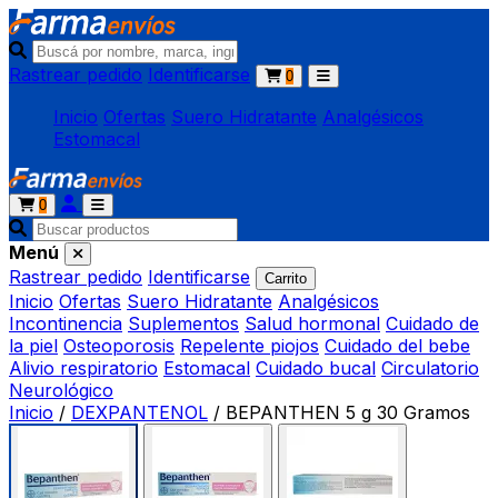
Rastrear pedido
Identificarse
0
Inicio
Ofertas
Suero Hidratante
Analgésicos
Estomacal
0
Menú
Rastrear pedido
Identificarse
Carrito
Inicio
Ofertas
Suero Hidratante
Analgésicos
Incontinencia
Suplementos
Salud hormonal
Cuidado de
la piel
Osteoporosis
Repelente piojos
Cuidado del bebe
Alivio respiratorio
Estomacal
Cuidado bucal
Circulatorio
Neurológico
Inicio
/
DEXPANTENOL
/
BEPANTHEN 5 g 30 Gramos