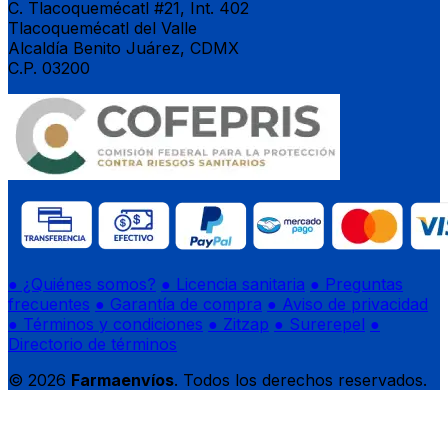
C. Tlacoquemécatl #21, Int. 402
Tlacoquemécatl del Valle
Alcaldía Benito Juárez, CDMX
C.P. 03200
● ¿Quiénes somos?
● Licencia sanitaria
● Preguntas
frecuentes
● Garantía de compra
● Aviso de privacidad
● Términos y condiciones
● Zitzap
● Surerepel
●
Directorio de términos
© 2026
Farmaenvíos
. Todos los derechos reservados.