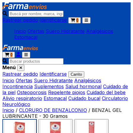
Rastrear pedido
Identificarse
0
Inicio
Ofertas
Suero Hidratante
Analgésicos
Estomacal
0
Menú
Rastrear pedido
Identificarse
Carrito
Inicio
Ofertas
Suero Hidratante
Analgésicos
Incontinencia
Suplementos
Salud hormonal
Cuidado de
la piel
Osteoporosis
Repelente piojos
Cuidado del bebe
Alivio respiratorio
Estomacal
Cuidado bucal
Circulatorio
Neurológico
Inicio
/
CLORURO DE BENZALCONIO
/
BENZAL GEL
LUBRINCANTE - 30 Gramos