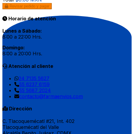
Revisar pedido y pagar
Horario de atención
Lunes a Sábado:
8:00 a 22:00 Hrs.
Domingo:
8:00 a 20:00 Hrs.
Atención al cliente
24 7135 5627
55 6237 6159
55 5687 2024
contacto@farmaenvios.com
Dirección
C. Tlacoquemécatl #21, Int. 402
Tlacoquemécatl del Valle
Alcaldía Benito Juárez, CDMX