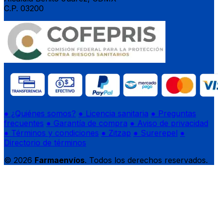
C.P. 03200
● ¿Quiénes somos?
● Licencia sanitaria
● Preguntas
frecuentes
● Garantía de compra
● Aviso de privacidad
● Términos y condiciones
● Zitzap
● Surerepel
●
Directorio de términos
© 2026
Farmaenvíos
. Todos los derechos reservados.