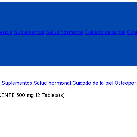
nencia
Suplementos
Salud hormonal
Cuidado de la piel
Ost
Suplementos
Salud hormonal
Cuidado de la piel
Osteopor
NTE 500 mg 12 Tableta(s)