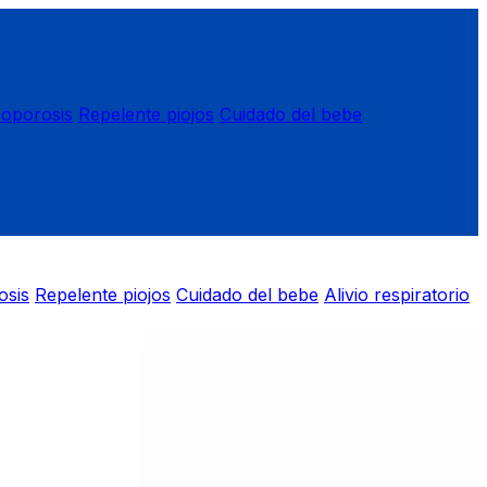
eoporosis
Repelente piojos
Cuidado del bebe
osis
Repelente piojos
Cuidado del bebe
Alivio respiratorio