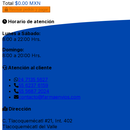
Total
$0.00 MXN
Revisar pedido y pagar
Horario de atención
Lunes a Sábado:
8:00 a 22:00 Hrs.
Domingo:
8:00 a 20:00 Hrs.
Atención al cliente
24 7135 5627
55 6237 6159
55 5687 2024
contacto@farmaenvios.com
Dirección
C. Tlacoquemécatl #21, Int. 402
Tlacoquemécatl del Valle