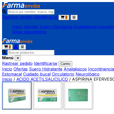
Rastrear pedido
Identificarse
0
Inicio
Ofertas
Suero Hidratante
Analgésicos
Inconti
Alivio respiratorio
0
Menú
Rastrear pedido
Identificarse
Carrito
Inicio
Ofertas
Suero Hidratante
Analgésicos
Incontinencia
Estomacal
Cuidado bucal
Circulatorio
Neurológico
Inicio
/
ACIDO ACETILSALICILICO
/
ASPIRINA EFERVESCE