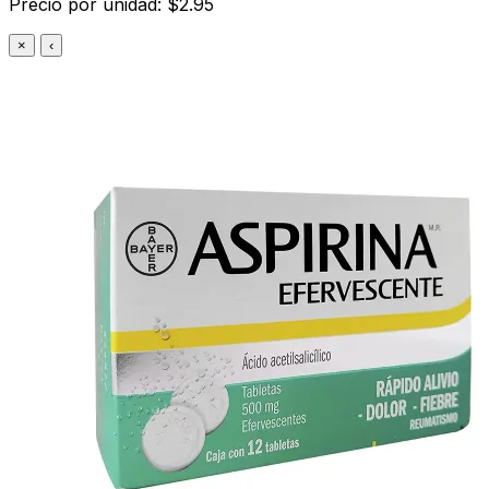
Precio por unidad: $2.95
×
‹