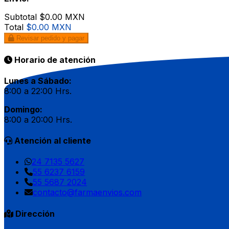
Subtotal
$0.00 MXN
Total
$0.00 MXN
Revisar pedido y pagar
Horario de atención
Lunes a Sábado:
8:00 a 22:00 Hrs.
Domingo:
8:00 a 20:00 Hrs.
Atención al cliente
24 7135 5627
55 6237 6159
55 5687 2024
contacto@farmaenvios.com
Dirección