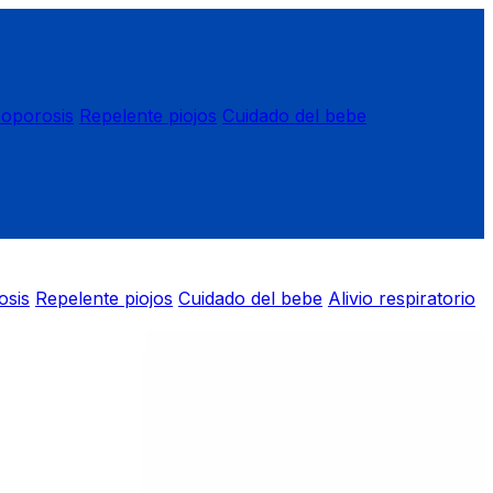
eoporosis
Repelente piojos
Cuidado del bebe
osis
Repelente piojos
Cuidado del bebe
Alivio respiratorio