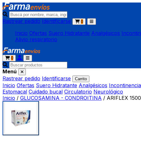
Rastrear pedido
Identificarse
0
Inicio
Ofertas
Suero Hidratante
Analgésicos
Inconti
Alivio respiratorio
0
Menú
Rastrear pedido
Identificarse
Carrito
Inicio
Ofertas
Suero Hidratante
Analgésicos
Incontinencia
Estomacal
Cuidado bucal
Circulatorio
Neurológico
Inicio
/
GLUCOSAMINA - CONDROITINA
/
ARIFLEX 1500