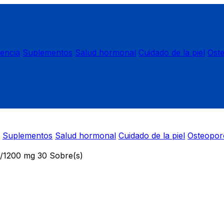
nencia
Suplementos
Salud hormonal
Cuidado de la piel
Ost
Suplementos
Salud hormonal
Cuidado de la piel
Osteopor
/1200 mg 30 Sobre(s)