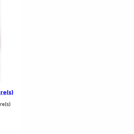
re(s)
e(s)