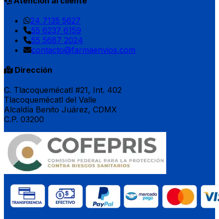
Atención al cliente
24 7135 5627
55 6237 6159
55 5687 2024
contacto@farmaenvios.com
Dirección
C. Tlacoquemécatl #21, Int. 402
Tlacoquemécatl del Valle
Alcaldía Benito Juárez, CDMX
C.P. 03200