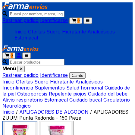
Rastrear pedido
Identificarse
0
Inicio
Ofertas
Suero Hidratante
Analgésicos
Estomacal
0
Menú
Rastrear pedido
Identificarse
Carrito
Inicio
Ofertas
Suero Hidratante
Analgésicos
Incontinencia
Suplementos
Salud hormonal
Cuidado de
la piel
Osteoporosis
Repelente piojos
Cuidado del bebe
Alivio respiratorio
Estomacal
Cuidado bucal
Circulatorio
Neurológico
Inicio
/
APLICADORES DE ALGODON
/
APLICADORES
ZUUM Punta Redonda - 150 Pieza