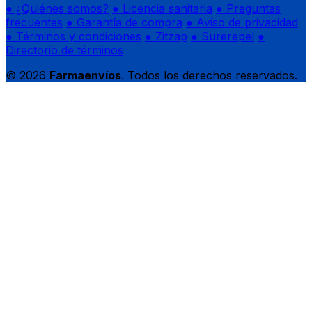
● ¿Quiénes somos?
● Licencia sanitaria
● Preguntas
frecuentes
● Garantía de compra
● Aviso de privacidad
● Términos y condiciones
● Zitzap
● Surerepel
●
Directorio de términos
© 2026
Farmaenvíos
. Todos los derechos reservados.