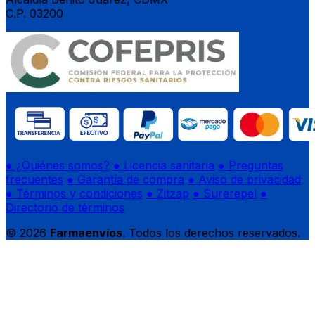
C.P. 03200
● ¿Quiénes somos?
● Licencia sanitaria
● Preguntas
frecuentes
● Garantía de compra
● Aviso de privacidad
● Términos y condiciones
● Zitzap
● Surerepel
●
Directorio de términos
© 2026
Farmaenvíos
. Todos los derechos reservados.