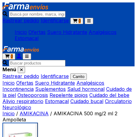
Rastrear pedido
Identificarse
0
Inicio
Ofertas
Suero Hidratante
Analgésicos
Estomacal
0
Menú
Rastrear pedido
Identificarse
Carrito
Inicio
Ofertas
Suero Hidratante
Analgésicos
Incontinencia
Suplementos
Salud hormonal
Cuidado de
la piel
Osteoporosis
Repelente piojos
Cuidado del bebe
Alivio respiratorio
Estomacal
Cuidado bucal
Circulatorio
Neurológico
Inicio
/
AMIKACINA
/
AMIKACINA 500 mg/2 ml 2
Ampolleta