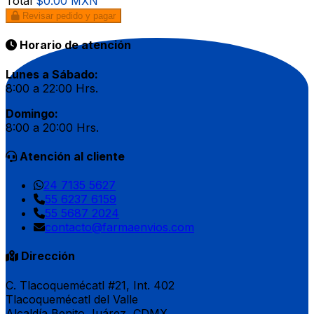
Total
$0.00 MXN
Revisar pedido y pagar
Horario de atención
Lunes a Sábado:
8:00 a 22:00 Hrs.
Domingo:
8:00 a 20:00 Hrs.
Atención al cliente
24 7135 5627
55 6237 6159
55 5687 2024
contacto@farmaenvios.com
Dirección
C. Tlacoquemécatl #21, Int. 402
Tlacoquemécatl del Valle
Alcaldía Benito Juárez, CDMX