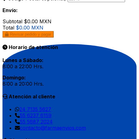
Envío:
Subtotal
$0.00 MXN
Total
$0.00 MXN
Revisar pedido y pagar
Horario de atención
Lunes a Sábado:
8:00 a 22:00 Hrs.
Domingo:
8:00 a 20:00 Hrs.
Atención al cliente
24 7135 5627
55 6237 6159
55 5687 2024
contacto@farmaenvios.com