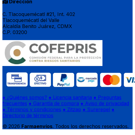
Dirección
C. Tlacoquemécatl #21, Int. 402
Tlacoquemécatl del Valle
Alcaldía Benito Juárez, CDMX
C.P. 03200
● ¿Quiénes somos?
● Licencia sanitaria
● Preguntas
frecuentes
● Garantía de compra
● Aviso de privacidad
● Términos y condiciones
● Zitzap
● Surerepel
●
Directorio de términos
© 2026
Farmaenvíos
. Todos los derechos reservados.