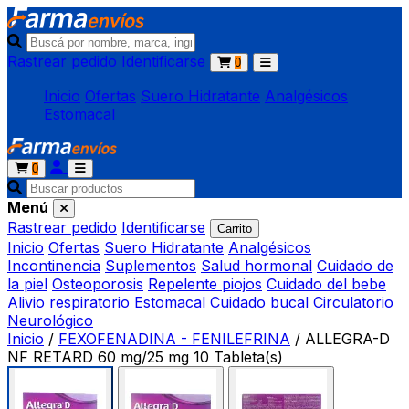
Rastrear pedido
Identificarse
0
Inicio
Ofertas
Suero Hidratante
Analgésicos
Estomacal
0
Menú
Rastrear pedido
Identificarse
Carrito
Inicio
Ofertas
Suero Hidratante
Analgésicos
Incontinencia
Suplementos
Salud hormonal
Cuidado de
la piel
Osteoporosis
Repelente piojos
Cuidado del bebe
Alivio respiratorio
Estomacal
Cuidado bucal
Circulatorio
Neurológico
Inicio
/
FEXOFENADINA - FENILEFRINA
/
ALLEGRA-D
NF RETARD 60 mg/25 mg 10 Tableta(s)