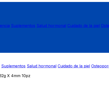
nencia
Suplementos
Salud hormonal
Cuidado de la piel
Ost
Suplementos
Salud hormonal
Cuidado de la piel
Osteopor
32g X 4mm 10pz