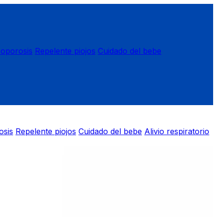
eoporosis
Repelente piojos
Cuidado del bebe
osis
Repelente piojos
Cuidado del bebe
Alivio respiratorio