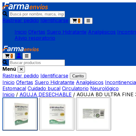
Rastrear pedido
Identificarse
0
Inicio
Ofertas
Suero Hidratante
Analgésicos
Inconti
Alivio respiratorio
0
Menú
Rastrear pedido
Identificarse
Carrito
Inicio
Ofertas
Suero Hidratante
Analgésicos
Incontinencia
Estomacal
Cuidado bucal
Circulatorio
Neurológico
Inicio
/
AGUJA DESECHABLE
/
AGUJA BD ULTRA FINE 