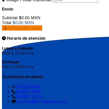
Envío:
Subtotal
$0.00 MXN
Total
$0.00 MXN
Revisar pedido y pagar
Horario de atención
Lunes a Sábado:
8:00 a 22:00 Hrs.
Domingo:
8:00 a 20:00 Hrs.
Atención al cliente
24 7135 5627
55 6237 6159
55 5687 2024
contacto@farmaenvios.com