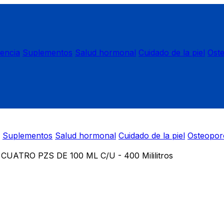
nencia
Suplementos
Salud hormonal
Cuidado de la piel
Ost
Suplementos
Salud hormonal
Cuidado de la piel
Osteopor
ATRO PZS DE 100 ML C/U - 400 Mililitros