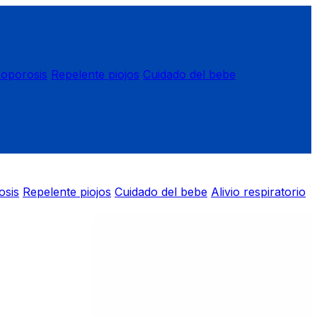
eoporosis
Repelente piojos
Cuidado del bebe
osis
Repelente piojos
Cuidado del bebe
Alivio respiratorio