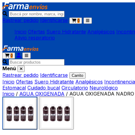
Rastrear pedido
Identificarse
0
Inicio
Ofertas
Suero Hidratante
Analgésicos
Inconti
Alivio respiratorio
0
Menú
Rastrear pedido
Identificarse
Carrito
Inicio
Ofertas
Suero Hidratante
Analgésicos
Incontinencia
Estomacal
Cuidado bucal
Circulatorio
Neurológico
Inicio
/
AGUA OXIGENADA
/
AGUA OXIGENADA NADRO CU