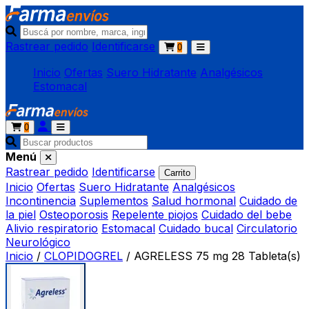
Rastrear pedido
Identificarse
0
Inicio
Ofertas
Suero Hidratante
Analgésicos
Estomacal
0
Menú
Rastrear pedido
Identificarse
Carrito
Inicio
Ofertas
Suero Hidratante
Analgésicos
Incontinencia
Suplementos
Salud hormonal
Cuidado de
la piel
Osteoporosis
Repelente piojos
Cuidado del bebe
Alivio respiratorio
Estomacal
Cuidado bucal
Circulatorio
Neurológico
Inicio
/
CLOPIDOGREL
/
AGRELESS 75 mg 28 Tableta(s)