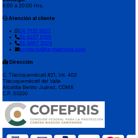
8:00 a 20:00 Hrs.
Atención al cliente
24 7135 5627
55 6237 6159
55 5687 2024
contacto@farmaenvios.com
Dirección
C. Tlacoquemécatl #21, Int. 402
Tlacoquemécatl del Valle
Alcaldía Benito Juárez, CDMX
C.P. 03200