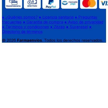
● ¿Quiénes somos?
● Licencia sanitaria
● Preguntas
frecuentes
● Garantía de compra
● Aviso de privacidad
● Términos y condiciones
● Zitzap
● Surerepel
●
Directorio de términos
© 2026
Farmaenvíos
. Todos los derechos reservados.