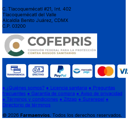
C. Tlacoquemécatl #21, Int. 402
Tlacoquemécatl del Valle
Alcaldía Benito Juárez, CDMX
C.P. 03200
● ¿Quiénes somos?
● Licencia sanitaria
● Preguntas
frecuentes
● Garantía de compra
● Aviso de privacidad
● Términos y condiciones
● Zitzap
● Surerepel
●
Directorio de términos
© 2026
Farmaenvíos
. Todos los derechos reservados.