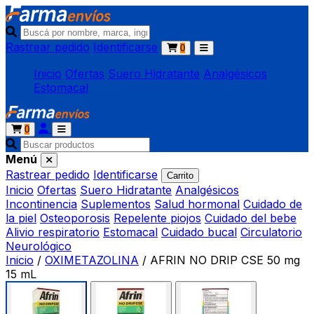
Rastrear pedido
Identificarse
0
Inicio
Ofertas
Suero Hidratante
Analgésicos
Estomacal
0
Menú
Rastrear pedido
Identificarse
Carrito
Inicio
Ofertas
Suero Hidratante
Analgésicos
Incontinencia
Suplementos
Salud hormonal
Cuidado de
la piel
Osteoporosis
Repelente piojos
Cuidado del bebe
Alivio respiratorio
Estomacal
Cuidado bucal
Circulatorio
Neurológico
Inicio
/
OXIMETAZOLINA
/
AFRIN NO DRIP CSE 50 mg
15 mL