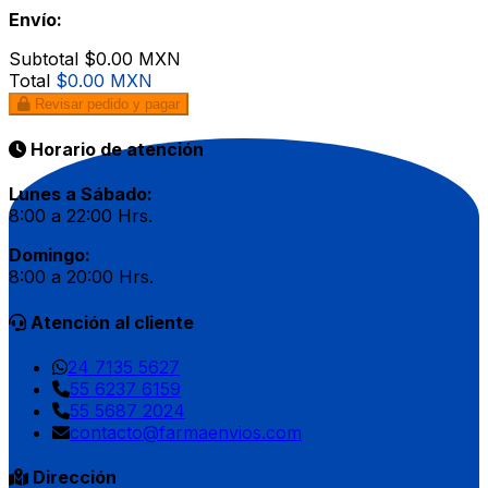
Envío:
Subtotal
$0.00 MXN
Total
$0.00 MXN
Revisar pedido y pagar
Horario de atención
Lunes a Sábado:
8:00 a 22:00 Hrs.
Domingo:
8:00 a 20:00 Hrs.
Atención al cliente
24 7135 5627
55 6237 6159
55 5687 2024
contacto@farmaenvios.com
Dirección