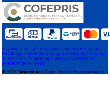
● ¿Quiénes somos?
● Licencia sanitaria
● Preguntas
frecuentes
● Garantía de compra
● Aviso de privacidad
● Términos y condiciones
● Zitzap
● Surerepel
●
Directorio de términos
© 2026
Farmaenvíos
. Todos los derechos reservados.