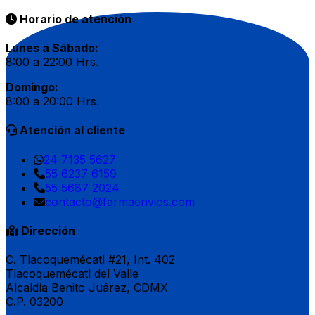
Horario de atención
Lunes a Sábado:
8:00 a 22:00 Hrs.
Domingo:
8:00 a 20:00 Hrs.
Atención al cliente
24 7135 5627
55 6237 6159
55 5687 2024
contacto@farmaenvios.com
Dirección
C. Tlacoquemécatl #21, Int. 402
Tlacoquemécatl del Valle
Alcaldía Benito Juárez, CDMX
C.P. 03200