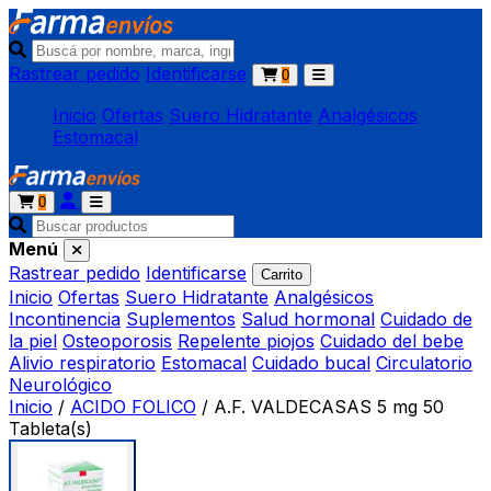
Rastrear pedido
Identificarse
0
Inicio
Ofertas
Suero Hidratante
Analgésicos
Estomacal
0
Menú
Rastrear pedido
Identificarse
Carrito
Inicio
Ofertas
Suero Hidratante
Analgésicos
Incontinencia
Suplementos
Salud hormonal
Cuidado de
la piel
Osteoporosis
Repelente piojos
Cuidado del bebe
Alivio respiratorio
Estomacal
Cuidado bucal
Circulatorio
Neurológico
Inicio
/
ACIDO FOLICO
/
A.F. VALDECASAS 5 mg 50
Tableta(s)