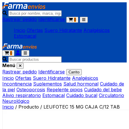
Rastrear pedido
Identificarse
0
Inicio
Ofertas
Suero Hidratante
Analgésicos
Estomacal
0
Menú
Rastrear pedido
Identificarse
Carrito
Inicio
Ofertas
Suero Hidratante
Analgésicos
Incontinencia
Suplementos
Salud hormonal
Cuidado de
la piel
Osteoporosis
Repelente piojos
Cuidado del bebe
Alivio respiratorio
Estomacal
Cuidado bucal
Circulatorio
Neurológico
Inicio
/
Producto
/
LEUFOTEC 15 MG CAJA C/12 TAB