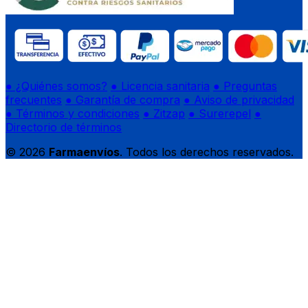
● ¿Quiénes somos?
● Licencia sanitaria
● Preguntas
frecuentes
● Garantía de compra
● Aviso de privacidad
● Términos y condiciones
● Zitzap
● Surerepel
●
Directorio de términos
© 2026
Farmaenvíos
. Todos los derechos reservados.