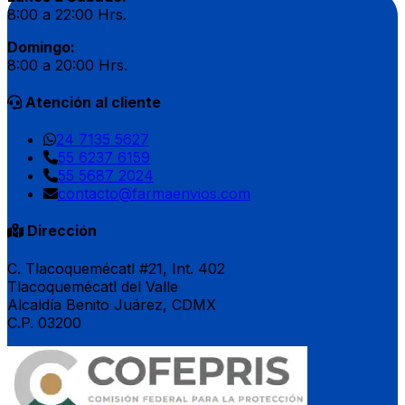
8:00 a 22:00 Hrs.
Domingo:
8:00 a 20:00 Hrs.
Atención al cliente
24 7135 5627
55 6237 6159
55 5687 2024
contacto@farmaenvios.com
Dirección
C. Tlacoquemécatl #21, Int. 402
Tlacoquemécatl del Valle
Alcaldía Benito Juárez, CDMX
C.P. 03200