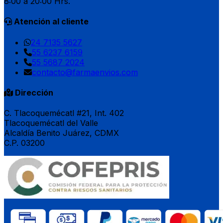
8:00 a 20:00 Hrs.
Atención al cliente
24 7135 5627
55 6237 6159
55 5687 2024
contacto@farmaenvios.com
Dirección
C. Tlacoquemécatl #21, Int. 402
Tlacoquemécatl del Valle
Alcaldía Benito Juárez, CDMX
C.P. 03200