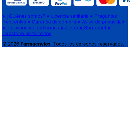
● ¿Quiénes somos?
● Licencia sanitaria
● Preguntas
frecuentes
● Garantía de compra
● Aviso de privacidad
● Términos y condiciones
● Zitzap
● Surerepel
●
Directorio de términos
© 2026
Farmaenvíos
. Todos los derechos reservados.