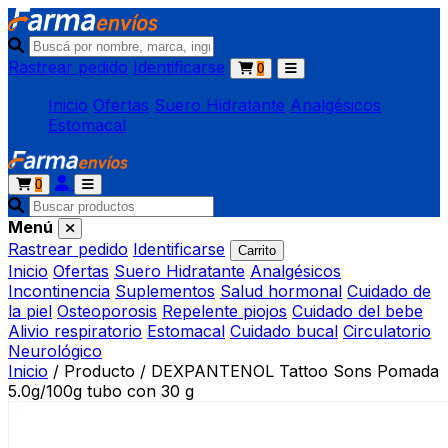
Rastrear pedido
Identificarse
0
Inicio
Ofertas
Suero Hidratante
Analgésicos
Estomacal
0
Menú
Rastrear pedido
Identificarse
Carrito
Inicio
Ofertas
Suero Hidratante
Analgésicos
Incontinencia
Suplementos
Salud hormonal
Cuidado de
la piel
Osteoporosis
Repelente piojos
Cuidado del bebe
Alivio respiratorio
Estomacal
Cuidado bucal
Circulatorio
Neurológico
Inicio
/
Producto
/
DEXPANTENOL Tattoo Sons Pomada
5.0g/100g tubo con 30 g