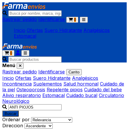
Rastrear pedido
Identificarse
0
Inicio
Ofertas
Suero Hidratante
Analgésicos
Estomacal
0
Menú
Rastrear pedido
Identificarse
Carrito
Inicio
Ofertas
Suero Hidratante
Analgésicos
Incontinencia
Suplementos
Salud hormonal
Cuidado de
la piel
Osteoporosis
Repelente piojos
Cuidado del bebe
Alivio respiratorio
Estomacal
Cuidado bucal
Circulatorio
Neurológico
Buscar
Ordenar por
Direccion