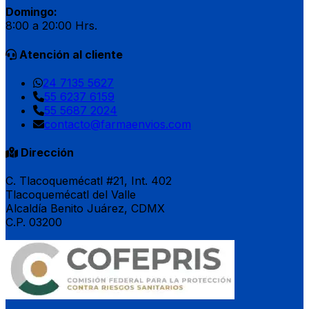
Domingo:
8:00 a 20:00 Hrs.
Atención al cliente
24 7135 5627
55 6237 6159
55 5687 2024
contacto@farmaenvios.com
Dirección
C. Tlacoquemécatl #21, Int. 402
Tlacoquemécatl del Valle
Alcaldía Benito Juárez, CDMX
C.P. 03200