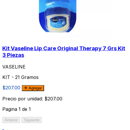
Kit Vaseline Lip Care Original Therapy 7 Grs Kit
3 Piezas
VASELINE
KIT - 21 Gramos
$207.00
Agregar
Precio por unidad: $207.00
Pagina
1
de
1
Anterior
Siguiente