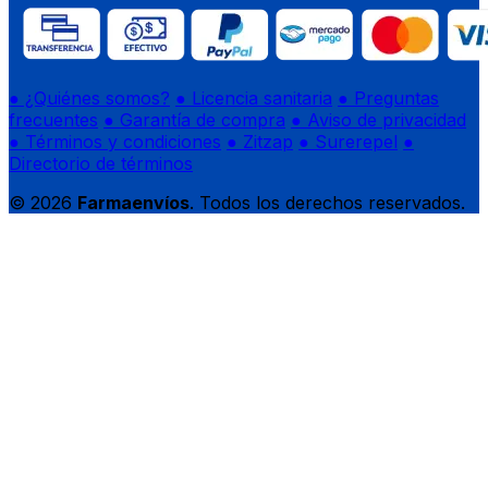
● ¿Quiénes somos?
● Licencia sanitaria
● Preguntas
frecuentes
● Garantía de compra
● Aviso de privacidad
● Términos y condiciones
● Zitzap
● Surerepel
●
Directorio de términos
© 2026
Farmaenvíos
. Todos los derechos reservados.