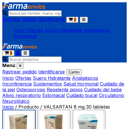
Rastrear pedido
Identificarse
0
Inicio
Ofertas
Suero Hidratante
Analgésicos
Estomacal
0
Menú
Rastrear pedido
Identificarse
Carrito
Inicio
Ofertas
Suero Hidratante
Analgésicos
Incontinencia
Suplementos
Salud hormonal
Cuidado de
la piel
Osteoporosis
Repelente piojos
Cuidado del bebe
Alivio respiratorio
Estomacal
Cuidado bucal
Circulatorio
Neurológico
Inicio
/
Producto
/
VALSARTAN 8 mg 30 tabletas