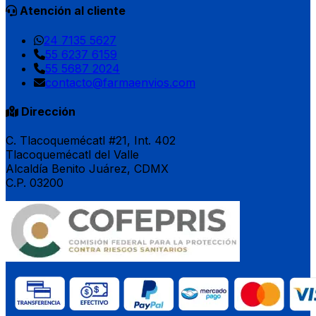
Atención al cliente
24 7135 5627
55 6237 6159
55 5687 2024
contacto@farmaenvios.com
Dirección
C. Tlacoquemécatl #21, Int. 402
Tlacoquemécatl del Valle
Alcaldía Benito Juárez, CDMX
C.P. 03200