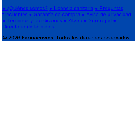
● ¿Quiénes somos?
● Licencia sanitaria
● Preguntas
frecuentes
● Garantía de compra
● Aviso de privacidad
● Términos y condiciones
● Zitzap
● Surerepel
●
Directorio de términos
© 2026
Farmaenvíos
. Todos los derechos reservados.