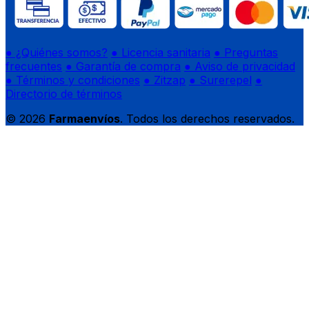
● ¿Quiénes somos?
● Licencia sanitaria
● Preguntas
frecuentes
● Garantía de compra
● Aviso de privacidad
● Términos y condiciones
● Zitzap
● Surerepel
●
Directorio de términos
© 2026
Farmaenvíos
. Todos los derechos reservados.