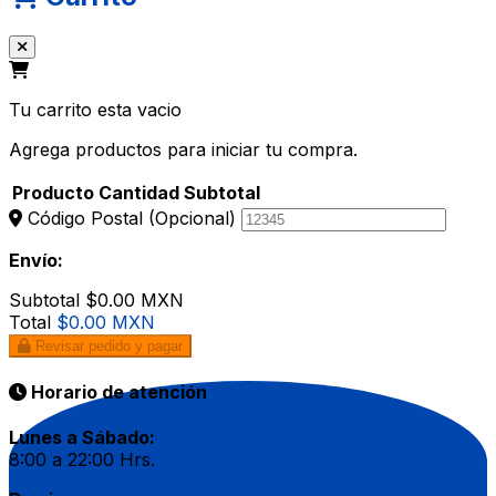
Tu carrito esta vacio
Agrega productos para iniciar tu compra.
Producto
Cantidad
Subtotal
Código Postal
(Opcional)
Envío:
Subtotal
$0.00 MXN
Total
$0.00 MXN
Revisar pedido y pagar
Horario de atención
Lunes a Sábado:
8:00 a 22:00 Hrs.