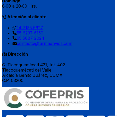
Domingo:
8:00 a 20:00 Hrs.
Atención al cliente
24 7135 5627
55 6237 6159
55 5687 2024
contacto@farmaenvios.com
Dirección
C. Tlacoquemécatl #21, Int. 402
Tlacoquemécatl del Valle
Alcaldía Benito Juárez, CDMX
C.P. 03200