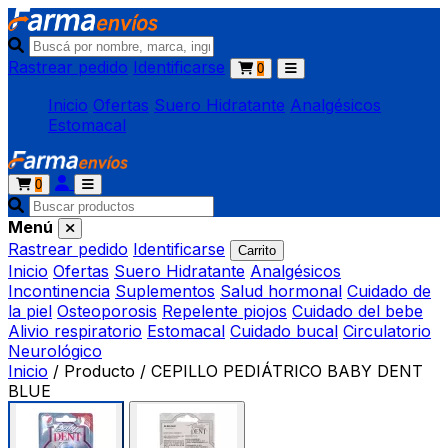
Rastrear pedido
Identificarse
0
Inicio
Ofertas
Suero Hidratante
Analgésicos
Estomacal
0
Menú
Rastrear pedido
Identificarse
Carrito
Inicio
Ofertas
Suero Hidratante
Analgésicos
Incontinencia
Suplementos
Salud hormonal
Cuidado de
la piel
Osteoporosis
Repelente piojos
Cuidado del bebe
Alivio respiratorio
Estomacal
Cuidado bucal
Circulatorio
Neurológico
Inicio
/
Producto
/
CEPILLO PEDIÁTRICO BABY DENT
BLUE