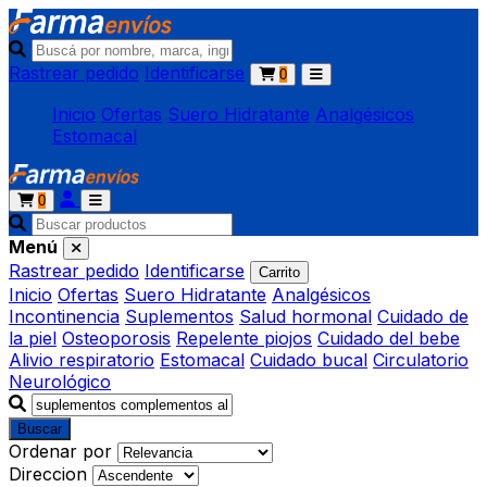
Rastrear pedido
Identificarse
0
Inicio
Ofertas
Suero Hidratante
Analgésicos
Estomacal
0
Menú
Rastrear pedido
Identificarse
Carrito
Inicio
Ofertas
Suero Hidratante
Analgésicos
Incontinencia
Suplementos
Salud hormonal
Cuidado de
la piel
Osteoporosis
Repelente piojos
Cuidado del bebe
Alivio respiratorio
Estomacal
Cuidado bucal
Circulatorio
Neurológico
Buscar
Ordenar por
Direccion