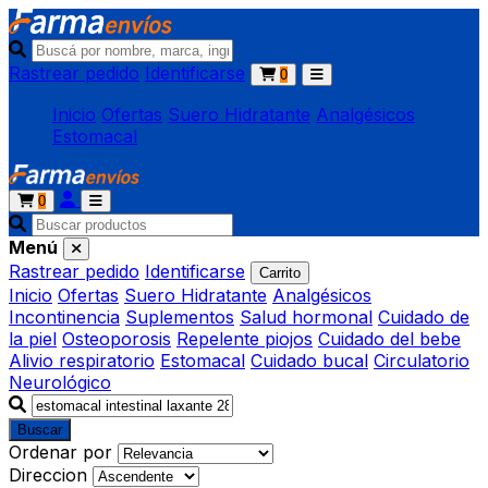
Rastrear pedido
Identificarse
0
Inicio
Ofertas
Suero Hidratante
Analgésicos
Estomacal
0
Menú
Rastrear pedido
Identificarse
Carrito
Inicio
Ofertas
Suero Hidratante
Analgésicos
Incontinencia
Suplementos
Salud hormonal
Cuidado de
la piel
Osteoporosis
Repelente piojos
Cuidado del bebe
Alivio respiratorio
Estomacal
Cuidado bucal
Circulatorio
Neurológico
Buscar
Ordenar por
Direccion