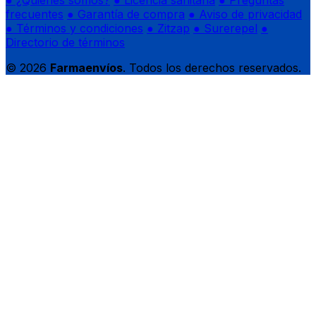
frecuentes
● Garantía de compra
● Aviso de privacidad
● Términos y condiciones
● Zitzap
● Surerepel
●
Directorio de términos
© 2026
Farmaenvíos
. Todos los derechos reservados.