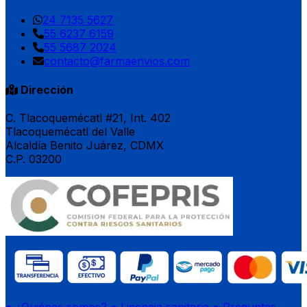
24 7135 5627
55 6237 6159
55 5687 2024
contacto@farmaenvios.com
Dirección
C. Tlacoquemécatl #21, Int. 402
Tlacoquemécatl del Valle
Alcaldía Benito Juárez, CDMX
C.P. 03200
● ¿Quiénes somos?
● Licencia sanitaria
● Preguntas